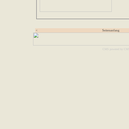
<
Seitenanfang
CMS powered by CM