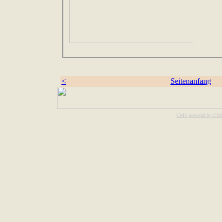
<
Seitenanfang
CMS powered by CM