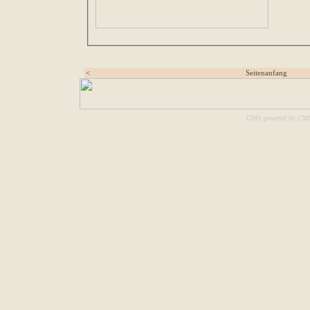
<
Seitenanfang
CMS powered by CM