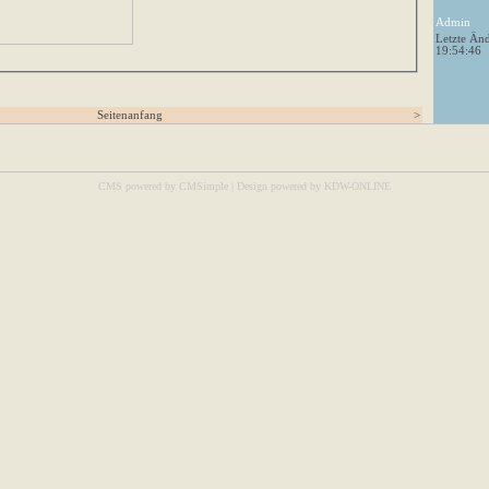
Admin
Letzte Än
19:54:46
Seitenanfang
>
CMS powered by CMSimple
|
Design powered by KDW-ONLINE