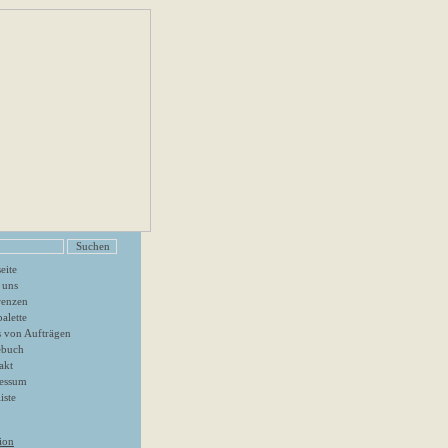
seite
 uns
renzen
alette
s von Aufträgen
ebuch
akt
essum
iste
ion