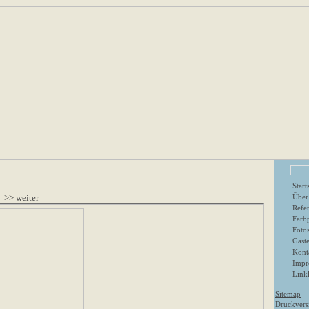
Start
1
>> weiter
Über
Refe
Farbp
Foto
Gäst
Kont
Impr
Linkl
Sitemap
Druckvers