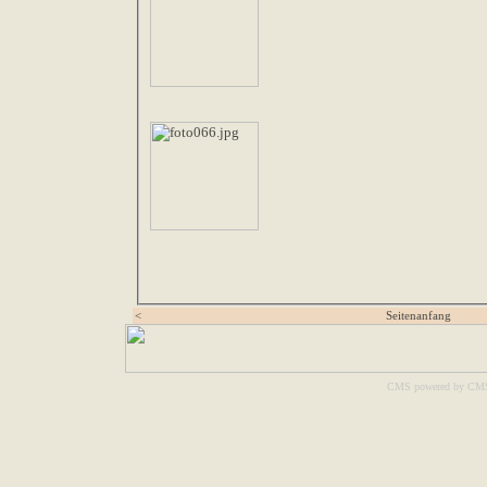
<
Seitenanfang
CMS powered by CM