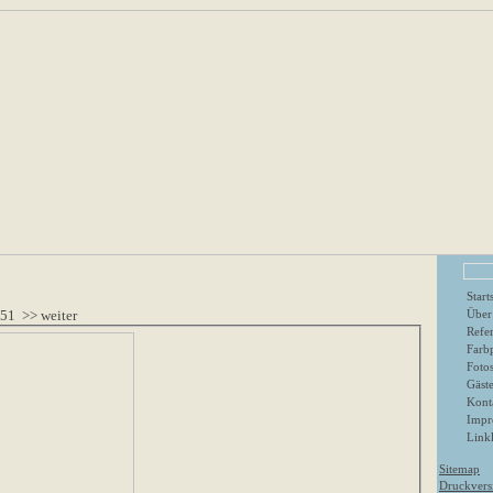
Start
151
>> weiter
Über
Refe
Farbp
Foto
Gäst
Kont
Impr
Linkl
Sitemap
Druckvers