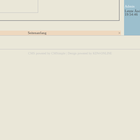
Admin
Letzte Än
19:54:46
Seitenanfang
>
CMS powered by CMSimple
|
Design powered by KDW-ONLINE