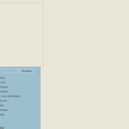
seite
 uns
renzen
alette
s von Aufträgen
ebuch
akt
essum
iste
ion