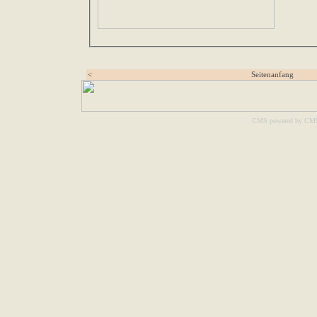
<
Seitenanfang
CMS powered by CM