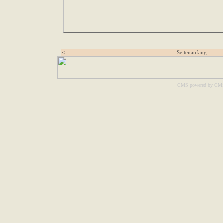
<
Seitenanfang
CMS powered by CM