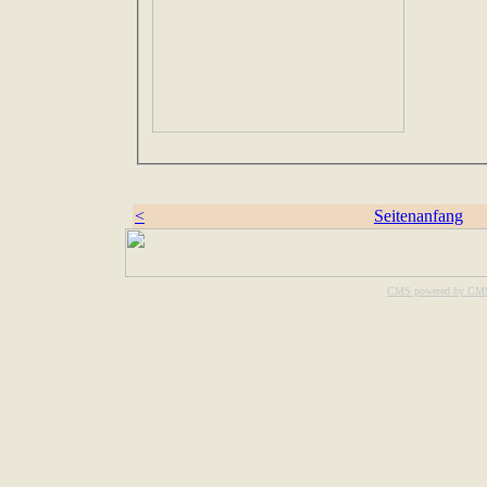
<
Seitenanfang
CMS powered by CM